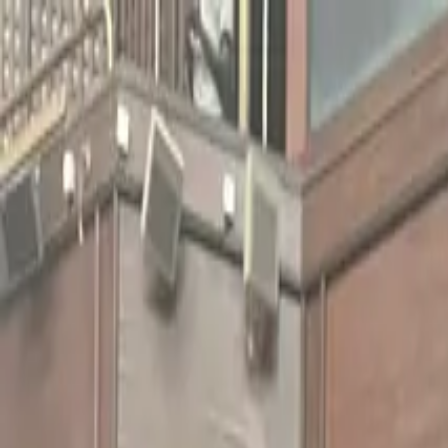
LAR
TESTES DE LOJA
PRODUTOS
TRAVEL
SOBRE NÓS
APRENDER
ATIVAÇÃO DO KIT
Português
Judicial Candid
to Empower His 