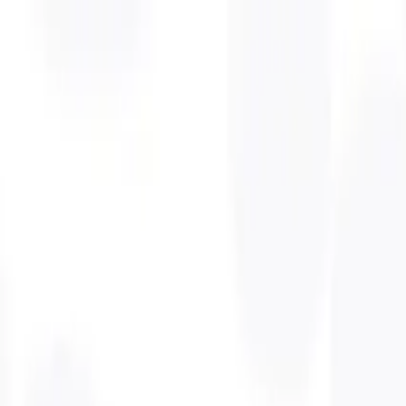
LAR
TESTES DE LOJA
PRODUTOS
TRAVEL
SOBRE NÓS
APRENDER
ATIVAÇÃO DO KIT
Português
Why Did I Get T