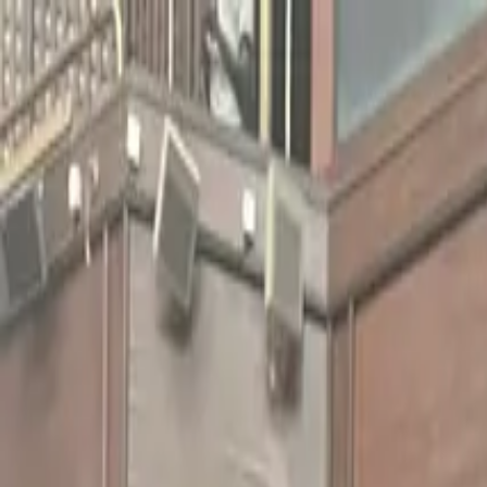
LAR
TESTES DE LOJA
PRODUTOS
TRAVEL
SOBRE NÓS
APRENDER
ATIVAÇÃO DO KIT
Português
Summer Olympics
African Diaspor