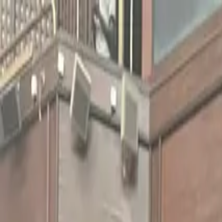
LAR
TESTES DE LOJA
PRODUTOS
TRAVEL
SOBRE NÓS
APRENDER
ATIVAÇÃO DO KIT
Português
Mother's Day in 