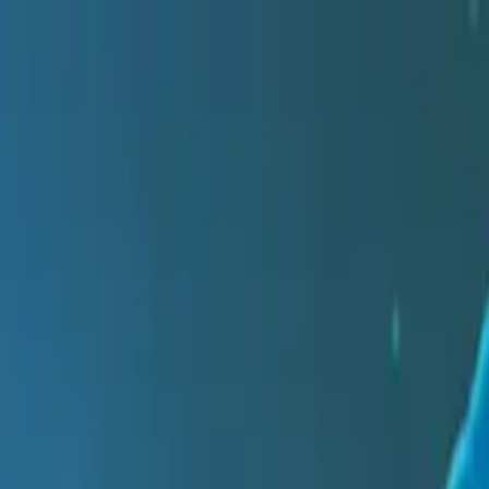
l DNA Day?