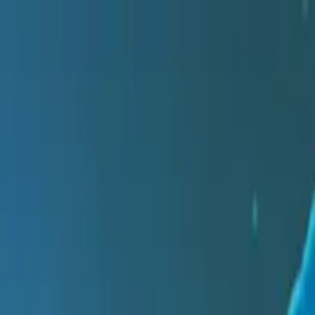
l DNA Day?